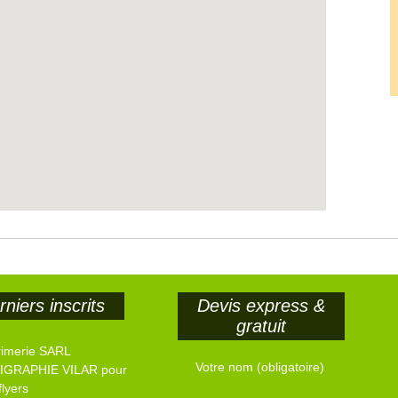
niers inscrits
Devis express &
gratuit
rimerie SARL
Votre nom (obligatoire)
IGRAPHIE VILAR pour
flyers