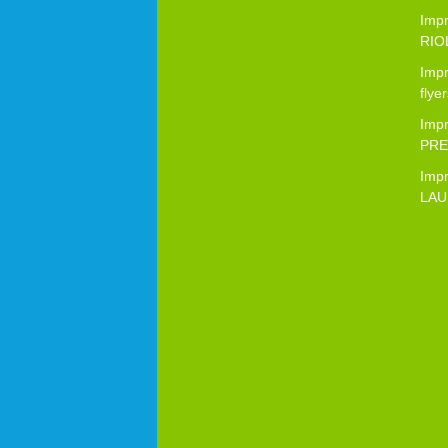
Imp
RIOL
Imp
flye
Imp
PRES
Imp
LAU