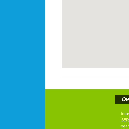
Der
Imp
SER
vos 