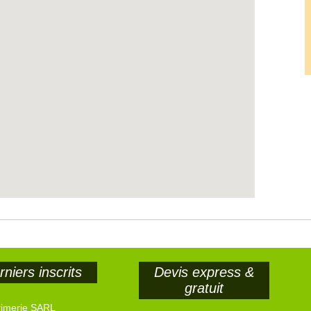
niers inscrits
Devis express &
gratuit
rimerie SARL