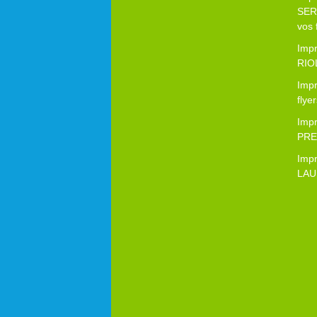
SER
vos 
Imp
RIOL
Imp
flye
Imp
PRES
Imp
LAU