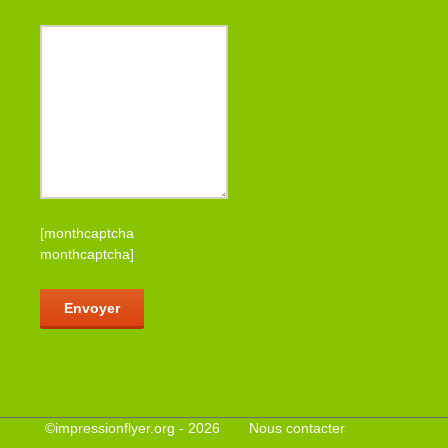
[monthcaptcha
monthcaptcha]
Veuillez laisser ce champ vide.
©
impressionflyer.org
- 2026
Nous contacter